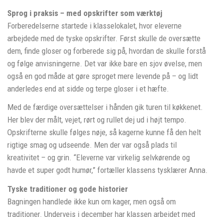
Sprog i praksis – med opskrifter som værktøj
Forberedelserne startede i klasselokalet, hvor eleverne
arbejdede med de tyske opskrifter. Først skulle de oversætte
dem, finde gloser og forberede sig på, hvordan de skulle forstå
og følge anvisningerne. Det var ikke bare en sjov øvelse, men
også en god måde at gøre sproget mere levende på – og lidt
anderledes end at sidde og terpe gloser i et hæfte.
Med de færdige oversættelser i hånden gik turen til køkkenet.
Her blev der målt, vejet, rørt og rullet dej ud i højt tempo.
Opskrifterne skulle følges nøje, så kagerne kunne få den helt
rigtige smag og udseende. Men der var også plads til
kreativitet – og grin. “Eleverne var virkelig selvkørende og
havde et super godt humør,” fortæller klassens tysklærer Anna.
Tyske traditioner og gode historier
Bagningen handlede ikke kun om kager, men også om
traditioner. Undervejs i december har klassen arbejdet med