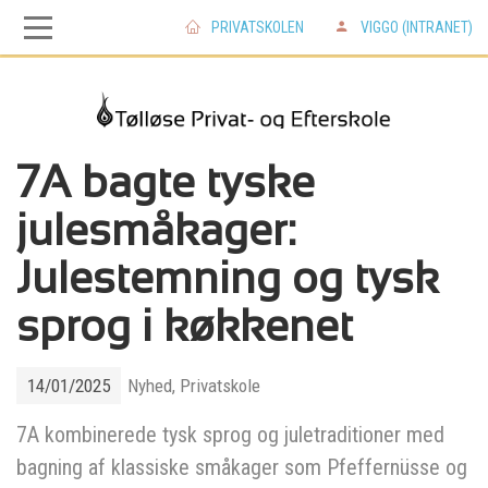
PRIVATSKOLEN
VIGGO (INTRANET)
Skip
Skip
to
to
main
main
7A bagte tyske
julesmåkager:
navigation
content
Julestemning og tysk
sprog i køkkenet
14/01/2025
Nyhed, Privatskole
7A kombinerede tysk sprog og juletraditioner med
bagning af klassiske småkager som Pfeffernüsse og