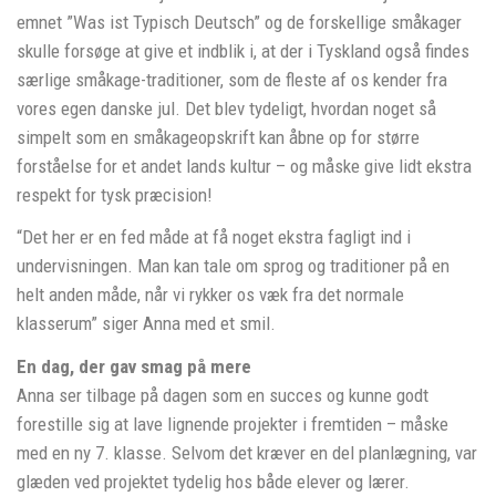
emnet ”Was ist Typisch Deutsch” og de forskellige småkager
skulle forsøge at give et indblik i, at der i Tyskland også findes
særlige småkage-traditioner, som de fleste af os kender fra
vores egen danske jul. Det blev tydeligt, hvordan noget så
simpelt som en småkageopskrift kan åbne op for større
forståelse for et andet lands kultur – og måske give lidt ekstra
respekt for tysk præcision!
“Det her er en fed måde at få noget ekstra fagligt ind i
undervisningen. Man kan tale om sprog og traditioner på en
helt anden måde, når vi rykker os væk fra det normale
klasserum” siger Anna med et smil.
En dag, der gav smag på mere
Anna ser tilbage på dagen som en succes og kunne godt
forestille sig at lave lignende projekter i fremtiden – måske
med en ny 7. klasse. Selvom det kræver en del planlægning, var
glæden ved projektet tydelig hos både elever og lærer.