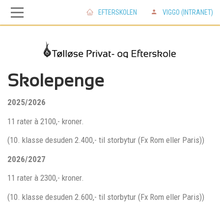
EFTERSKOLEN
VIGGO (INTRANET)
Skip
Skip
to
to
main
main
Skolepenge
2025/2026
navigation
content
11 rater à 2100,- kroner.
(10. klasse desuden 2.400,- til storbytur (Fx Rom eller Paris))
2026/2027
11 rater à 2300,- kroner.
(10. klasse desuden 2.600,- til storbytur (Fx Rom eller Paris))