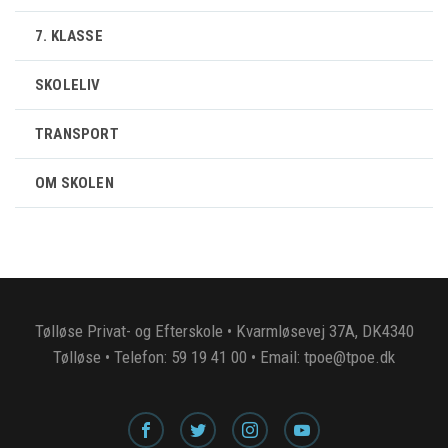
7. KLASSE
SKOLELIV
TRANSPORT
OM SKOLEN
Tølløse Privat- og Efterskole • Kvarmløsevej 37A, DK4340
Tølløse • Telefon: 59 19 41 00 • Email: tpoe@tpoe.dk