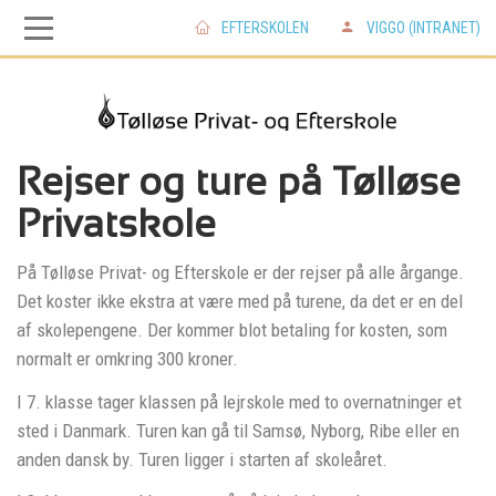
EFTERSKOLEN
VIGGO (INTRANET)
Skip
Skip
to
to
main
main
Rejser og ture på Tølløse
Privatskole
navigation
content
På Tølløse Privat- og Efterskole er der rejser på alle årgange.
Det koster ikke ekstra at være med på turene, da det er en del
af skolepengene. Der kommer blot betaling for kosten, som
normalt er omkring 300 kroner.
I 7. klasse tager klassen på lejrskole med to overnatninger et
sted i Danmark. Turen kan gå til Samsø, Nyborg, Ribe eller en
anden dansk by. Turen ligger i starten af skoleåret.