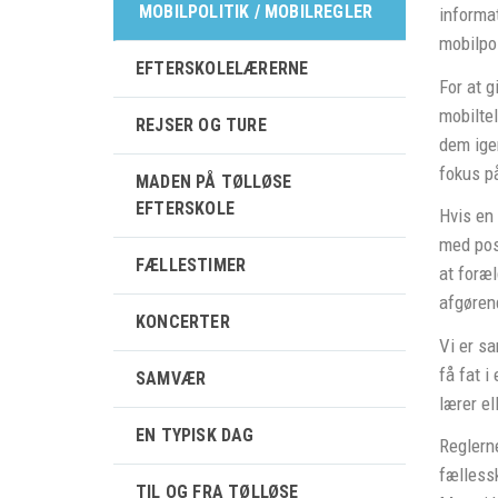
MOBILPOLITIK / MOBILREGLER
informat
mobilpol
EFTERSKOLELÆRERNE
For at g
mobiltel
REJSER OG TURE
dem igen
fokus på
MADEN PÅ TØLLØSE
EFTERSKOLE
Hvis en 
med post
FÆLLESTIMER
at foræ
afgørend
KONCERTER
Vi er sa
få fat i
SAMVÆR
lærer el
EN TYPISK DAG
Reglerne
fællessk
TIL OG FRA TØLLØSE