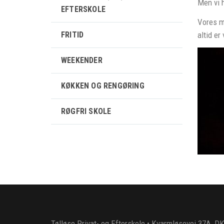
Men vi 
EFTERSKOLE
Vores må
altid er
FRITID
WEEKENDER
KØKKEN OG RENGØRING
RØGFRI SKOLE
Tølløse Privat- og Efterskole • Kvarmløsevej 37A, DK