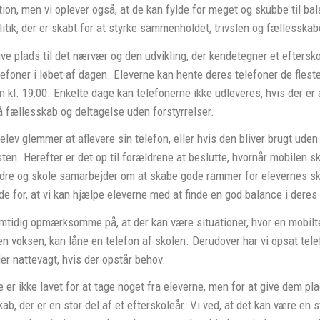
ion, men vi oplever også, at de kan fylde for meget og skubbe til b
itik, der er skabt for at styrke sammenholdet, trivslen og fællesskab
ive plads til det nærvær og den udvikling, der kendetegner et eftersk
efoner i løbet af dagen. Eleverne kan hente deres telefoner de flest
 kl. 19:00. Enkelte dage kan telefonerne ikke udleveres, hvis der er
 fællesskab og deltagelse uden forstyrrelser.
elev glemmer at aflevere sin telefon, eller hvis den bliver brugt uden 
en. Herefter er det op til forældrene at beslutte, hvornår mobilen skal 
ldre og skole samarbejder om at skabe gode rammer for elevernes sko
e for, at vi kan hjælpe eleverne med at finde en god balance i deres
mtidig opmærksomme på, at der kan være situationer, hvor en mobilte
 en voksen, kan låne en telefon af skolen. Derudover har vi opsat tel
ler nattevagt, hvis der opstår behov.
 er ikke lavet for at tage noget fra eleverne, men for at give dem plad
ab, der er en stor del af et efterskoleår. Vi ved, at det kan være en 