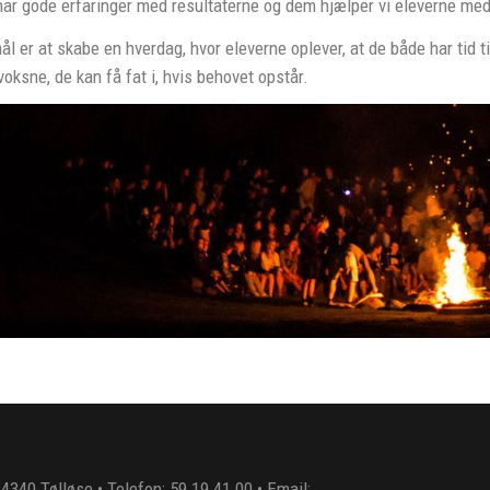
har gode erfaringer med resultaterne og dem hjælper vi eleverne med
l er at skabe en hverdag, hvor eleverne oplever, at de både har tid til
 voksne, de kan få fat i, hvis behovet opstår.
4340 Tølløse • Telefon: 59 19 41 00 • Email: