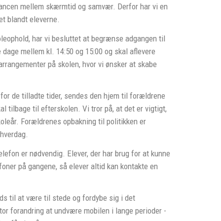
alancen mellem skærmtid og samvær. Derfor har vi en
et blandt eleverne.
oleophold, har vi besluttet at begrænse adgangen til
e dage mellem kl. 14:50 og 15:00 og skal aflevere
 arrangementer på skolen, hvor vi ønsker at skabe
for de tilladte tider, sendes den hjem til forældrene
tilbage til efterskolen. Vi tror på, at det er vigtigt,
leår. Forældrenes opbakning til politikken er
 hverdag.
lefon er nødvendig. Elever, der har brug for at kunne
efoner på gangene, så elever altid kan kontakte en
s til at være til stede og fordybe sig i det
stor forandring at undvære mobilen i lange perioder -