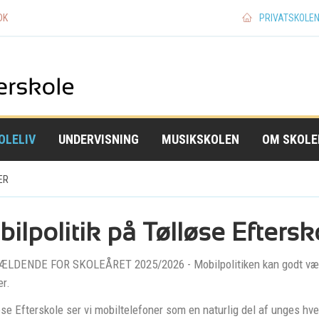
DK
PRIVATSKOLE
Skip
Skip
Skip
to
to
to
main
subnavigation
main
OLELIV
UNDERVISNING
MUSIKSKOLEN
OM SKOLE
navigation
content
ER
ilpolitik på Tølløse Eftersk
ÆLDENDE FOR SKOLEÅRET 2025/2026 - Mobilpolitiken kan godt være
er.
se Efterskole ser vi mobiltelefoner som en naturlig del af unges hve