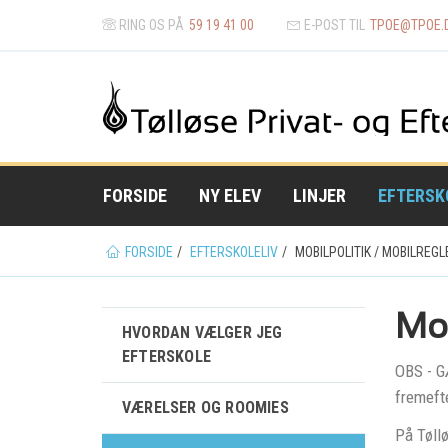
RING OS PÅ
59 19 41 00
E-POST TIL
TPOE@
TPOE.
FORSIDE
NY ELEV
LINJER
EFTERSK
Du
FORSIDE
EFTERSKOLELIV
MOBILPOLITIK / MOBILREGL
er
her
Mob
HVORDAN VÆLGER JEG
EFTERSKOLE
OBS - G
fremeft
VÆRELSER OG ROOMIES
På Tøllø