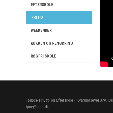
EFTERSKOLE
FRITID
WEEKENDER
KØKKEN OG RENGØRING
RØGFRI SKOLE
Tølløse Privat- og Efterskole • Kvarmløsevej 37A, DK
tpoe@tpoe.dk