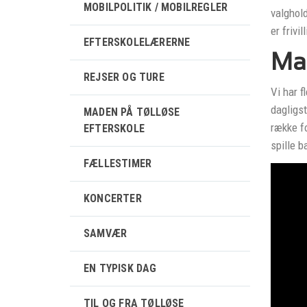
MOBILPOLITIK / MOBILREGLER
valghold
er frivi
EFTERSKOLELÆRERNE
Man
REJSER OG TURE
Vi har f
dagligst
MADEN PÅ TØLLØSE
række f
EFTERSKOLE
spille b
FÆLLESTIMER
KONCERTER
SAMVÆR
EN TYPISK DAG
TIL OG FRA TØLLØSE