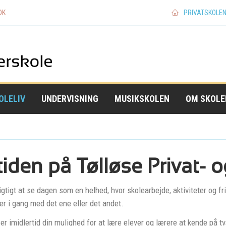
DK
PRIVATSKOLE
Skip
Skip
to
to
main
main
OLELIV
UNDERVISNING
MUSIKSKOLEN
OM SKOLE
navigation
content
tiden på Tølløse Privat- 
igtigt at se dagen som en helhed, hvor skolearbejde, aktiviteter og fri
er i gang med det ene eller det andet.
 er imidlertid din mulighed for at lære elever og lærere at kende på 