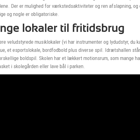
ene. Der er mulighed for værkstedsaktiviteter og ren afslapning, og
llige og nogle er obligatoriske.
ge lokaler til fritidsbrug
lere veludstyrede musiklokaler (vi har instrumenter og lydudstyr, du ka
ue, et esportslokale, bordfodbold plus diverse spil. Idrætshallen står 
orskellige boldspil. Skolen har et lækkert motionsrum, som mange ha
asket i skolegården eller lave bål i parken.