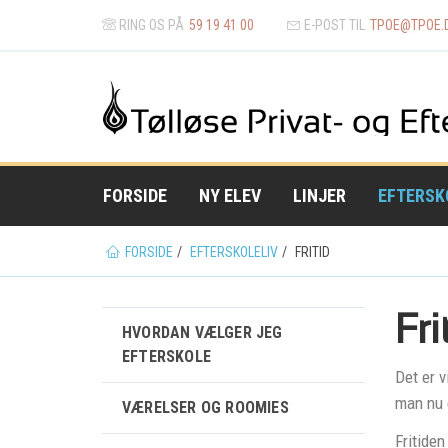
RING OS PÅ
59 19 41 00
E-POST TIL
TPOE@
TPOE.
FORSIDE
NY ELEV
LINJER
EFTERSK
Du
FORSIDE
EFTERSKOLELIV
FRITID
er
her
Fri
HVORDAN VÆLGER JEG
EFTERSKOLE
Det er v
man nu 
VÆRELSER OG ROOMIES
Fritiden