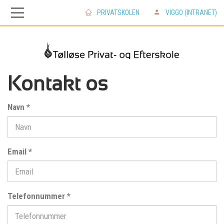
PRIVATSKOLEN
VIGGO (INTRANET)
Skip
Skip
to
to
main
main
Kontakt os
navigation
content
Navn
*
Email
*
Telefonnummer
*