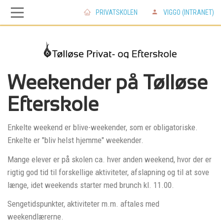
PRIVATSKOLEN
VIGGO (INTRANET)
Skip
Skip
to
to
main
main
Weekender på Tølløse
Efterskole
navigation
content
Enkelte weekend er blive-weekender, som er obligatoriske.
Enkelte er "bliv helst hjemme" weekender.
Mange elever er på skolen ca. hver anden weekend, hvor der er
rigtig god tid til forskellige aktiviteter, afslapning og til at sove
længe, idet weekends starter med brunch kl. 11.00.
Sengetidspunkter, aktiviteter m.m. aftales med
weekendlærerne.