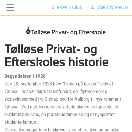
PRIVATSKOLEN
VIGGO (INTRANET)
Skip
Skip
to
to
main
main
Tølløse Privat- og
Efterskoles historie
navigation
content
Begyndelsen i 1928
Den 28. september 1928 blev ”Skolen på bakken” indviet i
Tølløse. Det var Baptistsamfundet, der flyttede deres
skolevirksomhed fra Gistrup syd for Aalborg til nye rammer i
Tølløse. Ved etableringen omfattede skolen en højskole, et
præliminærkursus, en præsteuddannelse og et nyoprettet
studenterkursus.
De nye bygninger blev beskrevet som store, lyse og smukke.