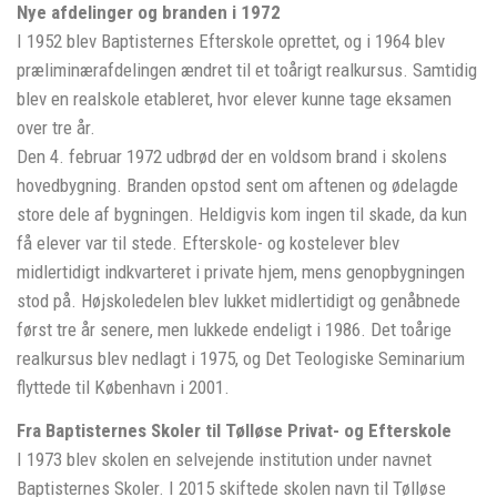
Nye afdelinger og branden i 1972
I 1952 blev Baptisternes Efterskole oprettet, og i 1964 blev
præliminærafdelingen ændret til et toårigt realkursus. Samtidig
blev en realskole etableret, hvor elever kunne tage eksamen
over tre år.
Den 4. februar 1972 udbrød der en voldsom brand i skolens
hovedbygning. Branden opstod sent om aftenen og ødelagde
store dele af bygningen. Heldigvis kom ingen til skade, da kun
få elever var til stede. Efterskole- og kostelever blev
midlertidigt indkvarteret i private hjem, mens genopbygningen
stod på. Højskoledelen blev lukket midlertidigt og genåbnede
først tre år senere, men lukkede endeligt i 1986. Det toårige
realkursus blev nedlagt i 1975, og Det Teologiske Seminarium
flyttede til København i 2001.
Fra Baptisternes Skoler til Tølløse Privat- og Efterskole
I 1973 blev skolen en selvejende institution under navnet
Baptisternes Skoler. I 2015 skiftede skolen navn til Tølløse