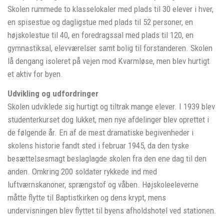
Skolen rummede to klasselokaler med plads til 30 elever i hver,
en spisestue og dagligstue med plads til 52 personer, en
højskolestue til 40, en foredragssal med plads til 120, en
gymnastiksal, elevværelser samt bolig til forstanderen. Skolen
lå dengang isoleret på vejen mod Kvarmløse, men blev hurtigt
et aktiv for byen.
Udvikling og udfordringer
Skolen udviklede sig hurtigt og tiltrak mange elever. I 1939 blev
studenterkurset dog lukket, men nye afdelinger blev oprettet i
de følgende år. En af de mest dramatiske begivenheder i
skolens historie fandt sted i februar 1945, da den tyske
besættelsesmagt beslaglagde skolen fra den ene dag til den
anden. Omkring 200 soldater rykkede ind med
luftværnskanoner, sprængstof og våben. Højskoleeleverne
måtte flytte til Baptistkirken og dens krypt, mens
undervisningen blev flyttet til byens afholdshotel ved stationen.