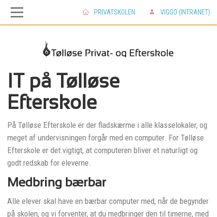
PRIVATSKOLEN
VIGGO (INTRANET)
Skip
Skip
to
to
main
main
IT på Tølløse
Efterskole
navigation
content
På Tølløse Efterskole er der fladskærme i alle klasselokaler, og
meget af undervisningen forgår med en computer. For Tølløse
Efterskole er det vigtigt, at computeren bliver et naturligt og
godt redskab for eleverne.
Medbring bærbar
Alle elever skal have en bærbar computer med, når de begynder
på skolen, og vi forventer, at du medbringer den til timerne, med