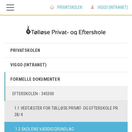
PRIVATSKOLEN
VIGGO (INTRANET)
Skip
Skip
to
to
main
main
PRIVATSKOLEN
navigation
content
VIGGO (INTRANET)
FORMELLE DOKUMENTER
EFTERSKOLEN - 345300
1.1 VEDTÆGTER FOR TØLLØSE PRIVAT- OG EFTERSKOLE PR.
28/4
1.2 SKOLENS VÆRDIGGRUNDLAG