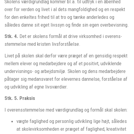
Skolens værdigrundlag kommer bl.a. til udtryk i en åbenhed
over for verden og livet i al dets mangfoldighed og en respekt
for den enkeltes frihed til at tro og tænke anderledes og
således danne sit eget livssyn og finde sin egen overbevisning.
Stk. 4.
Det er skolens formål at drive virksomhed i over­ens­
stem­mel­se med kristen livsforståelse.
Livet på skolen skal derfor være præget af en gensidig respekt
mellem elever og medarbejdere og af et positivt, udviklende
undervisnings- og arbejdsmiljø. Skolen og dens medarbejdere
påtager sig medansvaret for elevernes dannelse, forståelse af
og udvikling af egne livsværdier.
Stk. 5. Praksis
I overensstemmelse med værdigrundlag og formål skal skolen:
vægte faglighed og personlig udvikling lige højt, således
at skolevirksomheden er præget af faglighed, kreativitet