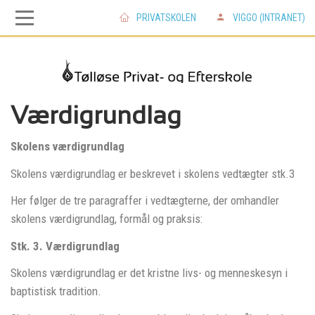
PRIVATSKOLEN
VIGGO (INTRANET)
Skip
Skip
to
to
main
main
Værdigrundlag
Skolens værdigrundlag
navigation
content
Skolens værdigrundlag er beskrevet i skolens vedtægter stk.3
Her følger de tre paragraffer i vedtægterne, der omhandler
skolens værdigrundlag, formål og praksis:
Stk. 3.
Værdigrundlag
Skolens værdigrundlag er det kristne livs- og menneskesyn i
baptistisk tradition.