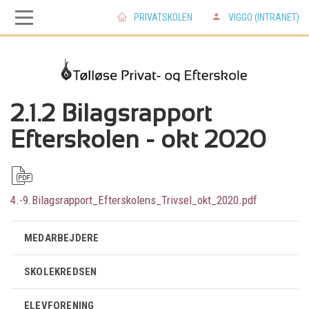
PRIVATSKOLEN
VIGGO (INTRANET)
Skip
Skip
to
to
main
main
2.1.2 Bilagsrapport
Efterskolen - okt 2020
navigation
content
4.-9.Bilagsrapport_Efterskolens_Trivsel_okt_2020.pdf
MEDARBEJDERE
SKOLEKREDSEN
ELEVFORENING