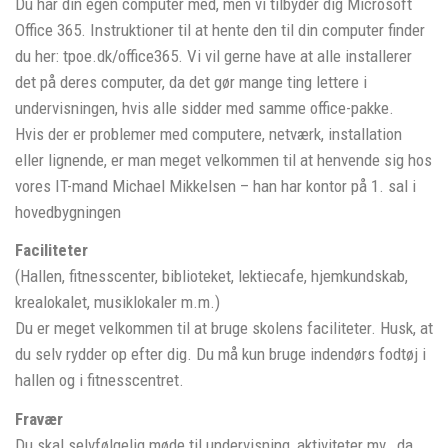
Du har din egen computer med, men vi tilbyder dig Microsoft
Office 365. Instruktioner til at hente den til din computer finder
du her: tpoe.dk/office365. Vi vil gerne have at alle installerer
det på deres computer, da det gør mange ting lettere i
undervisningen, hvis alle sidder med samme office-pakke.
Hvis der er problemer med computere, netværk, installation
eller lignende, er man meget velkommen til at henvende sig hos
vores IT-mand Michael Mikkelsen – han har kontor på 1. sal i
hovedbygningen
Faciliteter
(Hallen, fitnesscenter, biblioteket, lektiecafe, hjemkundskab,
krealokalet, musiklokaler m.m.)
Du er meget velkommen til at bruge skolens faciliteter. Husk, at
du selv rydder op efter dig. Du må kun bruge indendørs fodtøj i
hallen og i fitnesscentret.
Fravær
Du skal selvfølgelig møde til undervisning, aktiviteter mv., da