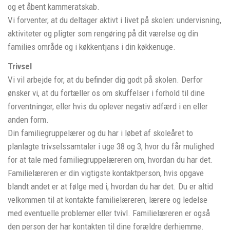
og et åbent kammeratskab.
Vi forventer, at du deltager aktivt i livet på skolen: undervisning,
aktiviteter og pligter som rengøring på dit værelse og din
families område og i køkkentjans i din køkkenuge.
Trivsel
Vi vil arbejde for, at du befinder dig godt på skolen. Derfor
ønsker vi, at du fortæller os om skuffelser i forhold til dine
forventninger, eller hvis du oplever negativ adfærd i en eller
anden form.
Din familiegruppelærer og du har i løbet af skoleåret to
planlagte trivselssamtaler i uge 38 og 3, hvor du får mulighed
for at tale med familiegruppelæreren om, hvordan du har det.
Familielæreren er din vigtigste kontaktperson, hvis opgave
blandt andet er at følge med i, hvordan du har det. Du er altid
velkommen til at kontakte familielæreren, lærere og ledelse
med eventuelle problemer eller tvivl. Familielæreren er også
den person der har kontakten til dine forældre derhjemme.