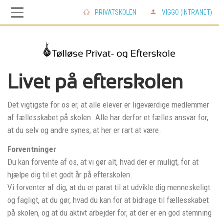
PRIVATSKOLEN
VIGGO (INTRANET)
Skip
Skip
to
to
main
main
Livet på efterskolen
navigation
content
Det vigtigste for os er, at alle elever er ligeværdige medlemmer
af fællesskabet på skolen. Alle har derfor et fælles ansvar for,
at du selv og andre synes, at her er rart at være.
Forventninger
Du kan forvente af os, at vi gør alt, hvad der er muligt, for at
hjælpe dig til et godt år på efterskolen.
Vi forventer af dig, at du er parat til at udvikle dig menneskeligt
og fagligt, at du gør, hvad du kan for at bidrage til fællesskabet
på skolen, og at du aktivt arbejder for, at der er en god stemning