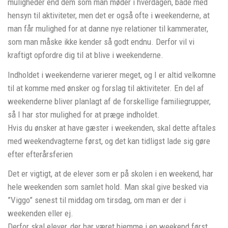
muligheder end dem som man møder i hverdagen, både med
hensyn til aktiviteter, men det er også ofte i weekenderne, at
man får mulighed for at danne nye relationer til kammerater,
som man måske ikke kender så godt endnu. Derfor vil vi
kraftigt opfordre dig til at blive i weekenderne.
Indholdet i weekenderne varierer meget, og I er altid velkomne
til at komme med ønsker og forslag til aktiviteter. En del af
weekenderne bliver planlagt af de forskellige familiegrupper,
så I har stor mulighed for at præge indholdet.
Hvis du ønsker at have gæster i weekenden, skal dette aftales
med weekendvagterne først, og det kan tidligst lade sig gøre
efter efterårsferien
Det er vigtigt, at de elever som er på skolen i en weekend, har
hele weekenden som samlet hold. Man skal give besked via
”Viggo” senest til middag om tirsdag, om man er der i
weekenden eller ej.
Derfor skal elever, der har været hjemme i en weekend først