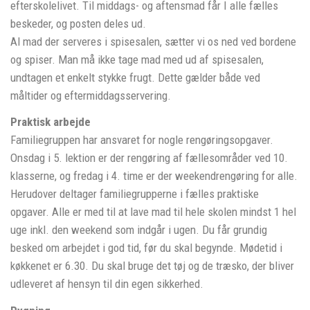
efterskolelivet. Til middags- og aftensmad får I alle fælles
beskeder, og posten deles ud.
Al mad der serveres i spisesalen, sætter vi os ned ved bordene
og spiser. Man må ikke tage mad med ud af spisesalen,
undtagen et enkelt stykke frugt. Dette gælder både ved
måltider og eftermiddagsservering.
Praktisk arbejde
Familiegruppen har ansvaret for nogle rengøringsopgaver.
Onsdag i 5. lektion er der rengøring af fællesområder ved 10.
klasserne, og fredag i 4. time er der weekendrengøring for alle.
Herudover deltager familiegrupperne i fælles praktiske
opgaver. Alle er med til at lave mad til hele skolen mindst 1 hel
uge inkl. den weekend som indgår i ugen. Du får grundig
besked om arbejdet i god tid, før du skal begynde. Mødetid i
køkkenet er 6.30. Du skal bruge det tøj og de træsko, der bliver
udleveret af hensyn til din egen sikkerhed.