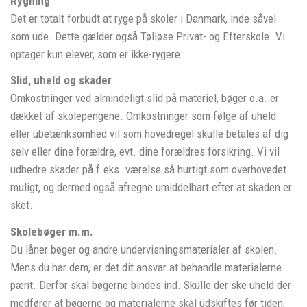
Rygning
Det er totalt forbudt at ryge på skoler i Danmark, inde såvel
som ude. Dette gælder også Tølløse Privat- og Efterskole. Vi
optager kun elever, som er ikke-rygere.
Slid, uheld og skader
Omkostninger ved almindeligt slid på materiel, bøger o.a. er
dækket af skolepengene. Omkostninger som følge af uheld
eller ubetænksomhed vil som hovedregel skulle betales af dig
selv eller dine forældre, evt. dine forældres forsikring. Vi vil
udbedre skader på f.eks. værelse så hurtigt som overhovedet
muligt, og dermed også afregne umiddelbart efter at skaden er
sket.
Skolebøger m.m.
Du låner bøger og andre undervisningsmaterialer af skolen.
Mens du har dem, er det dit ansvar at behandle materialerne
pænt. Derfor skal bøgerne bindes ind. Skulle der ske uheld der
medfører at bøgerne og materialerne skal udskiftes før tiden,