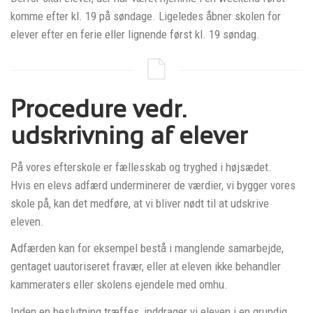
komme efter kl. 19 på søndage. Ligeledes åbner skolen for
elever efter en ferie eller lignende først kl. 19 søndag.
Procedure vedr.
udskrivning af elever
På vores efterskole er fællesskab og tryghed i højsædet.
Hvis en elevs adfærd underminerer de værdier, vi bygger vores
skole på, kan det medføre, at vi bliver nødt til at udskrive
eleven.
Adfærden kan for eksempel bestå i manglende samarbejde,
gentaget uautoriseret fravær, eller at eleven ikke behandler
kammeraters eller skolens ejendele med omhu.
Inden en beslutning træffes, inddrager vi eleven i en grundig