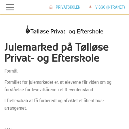
PRIVATSKOLEN
VIGGO (INTRANET)
Skip
Skip
to
to
main
main
Julemarked på Tølløse
Privat- og Efterskole
navigation
content
Formål:
Formålet for julemarkedet er, at eleverne får viden om og
forståelse for levevilkårene i et 3.-verdensland.
I fællesskab at få forberedt og afviklet et åbent hus-
arrangemet.